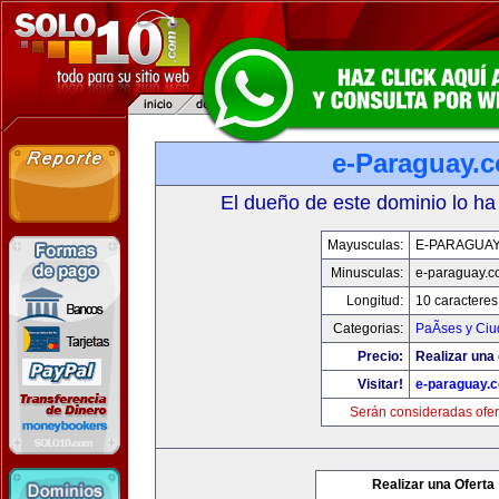
e-Paraguay.
El dueño de este dominio lo ha
Mayusculas:
E-PARAGUA
Minusculas:
e-paraguay.c
Longitud:
10 caracteres
Categorias:
PaÃ­ses y Ci
Precio:
Realizar una 
Visitar!
e-paraguay.
Serán consideradas ofer
Realizar una Oferta