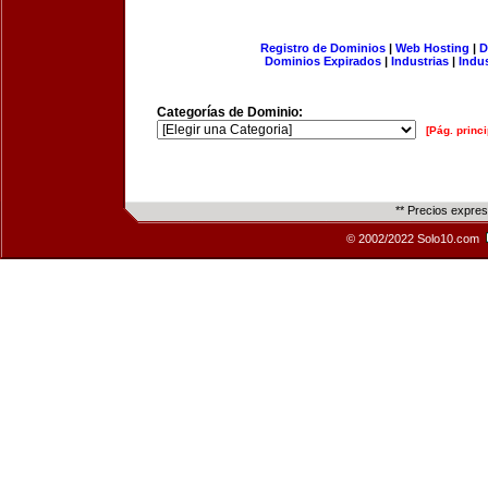
Registro de Dominios
|
Web Hosting
|
D
Dominios Expirados
|
Industrias
|
Indu
Categorías de Dominio:
[Pág. princi
** Precios expre
© 2002/2022 Solo10.com