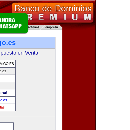
go.es
 puesto en Venta
VIGO.ES
o.es
erta!
go.es
tas