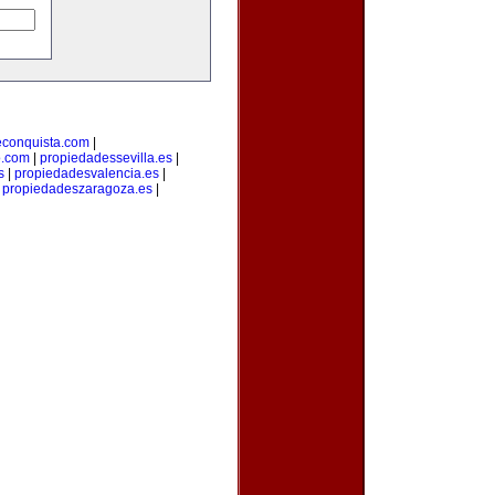
econquista.com
|
o.com
|
propiedadessevilla.es
|
s
|
propiedadesvalencia.es
|
|
propiedadeszaragoza.es
|