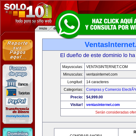
VentasInterne
El dueño de este dominio lo ha
Mayusculas:
VENTASINTERNET.COM
Minusculas:
ventasinternet.com
Longitud:
14 caracteres
Categorias:
Compras y Comercio ElectrÃ³
Precio:
$4,999.00
Visitar!
ventasinternet.com
Serán consideradas ofer
R