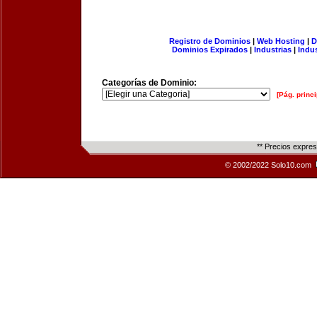
Registro de Dominios
|
Web Hosting
|
D
Dominios Expirados
|
Industrias
|
Indu
Categorías de Dominio:
[Pág. princi
** Precios expre
© 2002/2022 Solo10.com