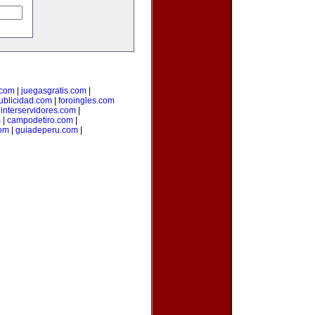
.com
|
juegasgratis.com
|
ublicidad.com
|
foroingles.com
|
interservidores.com
|
m
|
campodetiro.com
|
om
|
guiadeperu.com
|