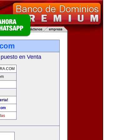
.com
 puesto en Venta
ERA.COM
com
erta!
.com
tas