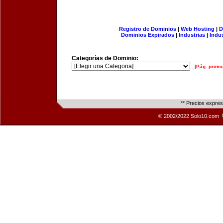
Registro de Dominios
|
Web Hosting
|
D
Dominios Expirados
|
Industrias
|
Indu
Categorías de Dominio:
[Pág. princi
** Precios expre
© 2002/2022 Solo10.com