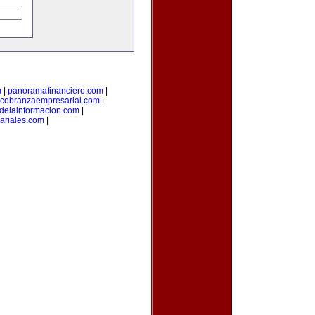
m
|
panoramafinanciero.com
|
cobranzaempresarial.com
|
sdelainformacion.com
|
ariales.com
|