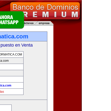
matica.com
 puesto en Venta
ORMATICA.COM
ica.com
tica.com
tas