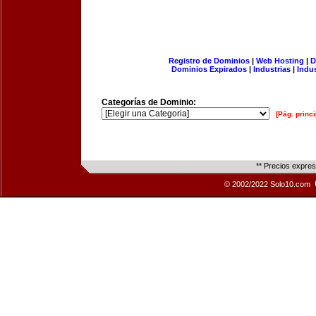
Registro de Dominios
|
Web Hosting
|
D
Dominios Expirados
|
Industrias
|
Indu
Categorías de Dominio:
[Pág. princi
** Precios expre
© 2002/2022 Solo10.com