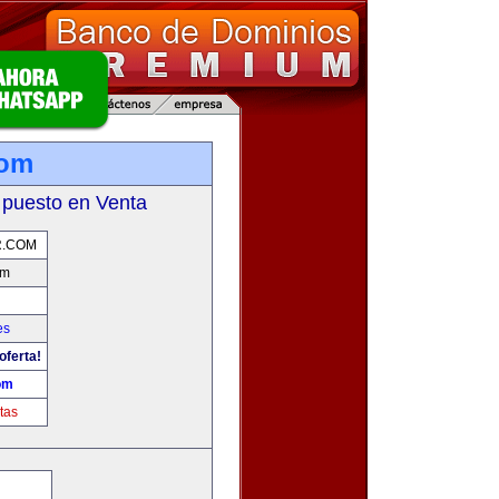
com
 puesto en Venta
.COM
om
es
oferta!
om
tas