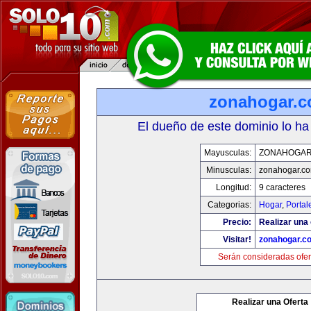
zonahogar.
El dueño de este dominio lo ha
Mayusculas:
ZONAHOGAR
Minusculas:
zonahogar.c
Longitud:
9 caracteres
Categorias:
Hogar
,
Portal
Precio:
Realizar una 
Visitar!
zonahogar.c
Serán consideradas ofer
Realizar una Oferta