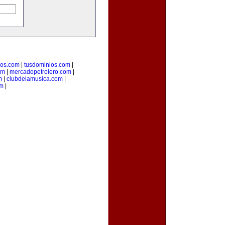
ios.com
|
tusdominios.com
|
om
|
mercadopetrolero.com
|
m
|
clubdelamusica.com
|
om
|