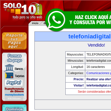
telefoniadigita
Vendido!
Mayusculas:
TELEFONIADIGI
Minusculas:
telefoniadigital.c
Longitud:
16 caracteres
Categorias:
Comunicaciones y
Precio:
Realizar una ofer
Visitar!
telefoniadigital.
Serán consideradas ofer