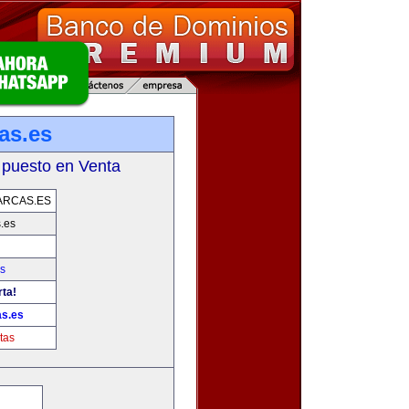
as.es
 puesto en Venta
ARCAS.ES
.es
s
rta!
as.es
tas