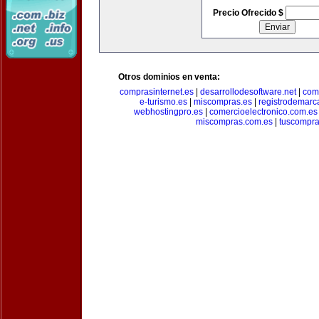
Precio Ofrecido $
Otros dominios en venta:
comprasinternet.es
|
desarrollodesoftware.net
|
com
e-turismo.es
|
miscompras.es
|
registrodemarc
webhostingpro.es
|
comercioelectronico.com.es
miscompras.com.es
|
tuscompra