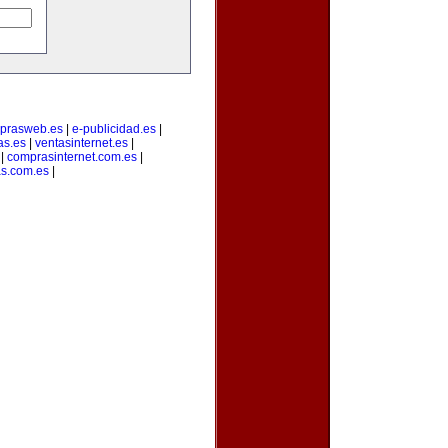
prasweb.es
|
e-publicidad.es
|
as.es
|
ventasinternet.es
|
|
comprasinternet.com.es
|
s.com.es
|