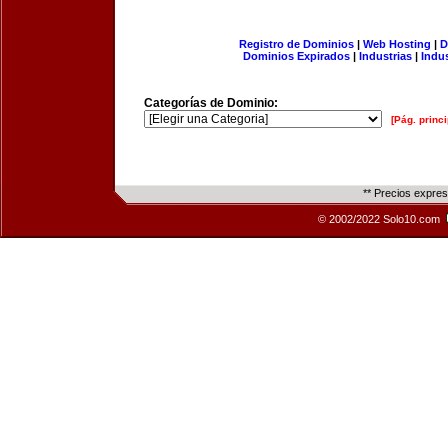
Registro de Dominios
|
Web Hosting
|
D
Dominios Expirados
|
Industrias
|
Indu
Categorías de Dominio:
[Pág. princi
** Precios expre
© 2002/2022 Solo10.com