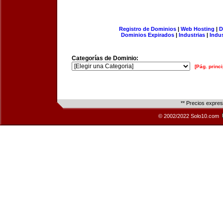
Registro de Dominios
|
Web Hosting
|
D
Dominios Expirados
|
Industrias
|
Indu
Categorías de Dominio:
[Pág. princi
** Precios expre
© 2002/2022 Solo10.com