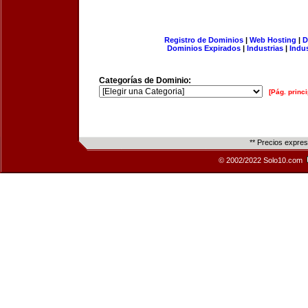
Registro de Dominios
|
Web Hosting
|
D
Dominios Expirados
|
Industrias
|
Indu
Categorías de Dominio:
[Pág. princi
** Precios expre
© 2002/2022 Solo10.com