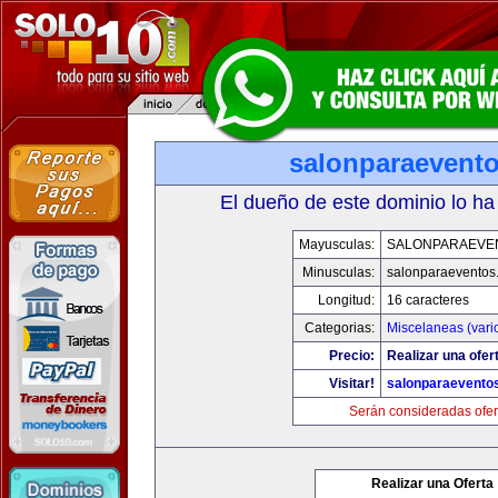
salonparaevent
El dueño de este dominio lo ha
Mayusculas:
SALONPARAEVE
Minusculas:
salonparaeventos
Longitud:
16 caracteres
Categorias:
Miscelaneas (vari
Precio:
Realizar una ofer
Visitar!
salonparaevento
Serán consideradas ofer
Realizar una Oferta