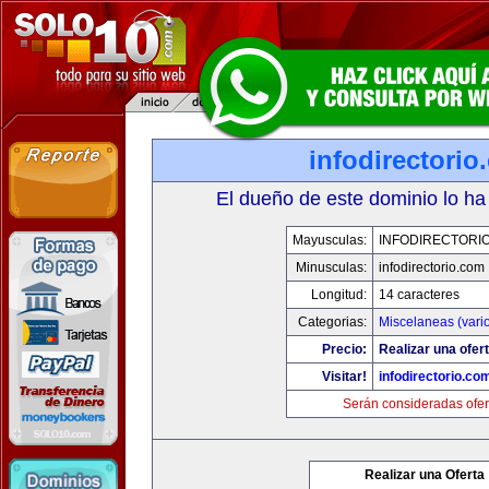
infodirectorio
El dueño de este dominio lo ha
Mayusculas:
INFODIRECTORI
Minusculas:
infodirectorio.com
Longitud:
14 caracteres
Categorias:
Miscelaneas (vari
Precio:
Realizar una ofert
Visitar!
infodirectorio.co
Serán consideradas ofer
Realizar una Oferta