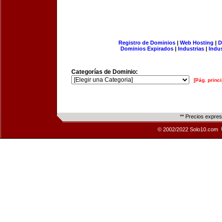
Registro de Dominios
|
Web Hosting
|
D
Dominios Expirados
|
Industrias
|
Indu
Categorías de Dominio:
[Pág. princi
** Precios expre
© 2002/2022 Solo10.com