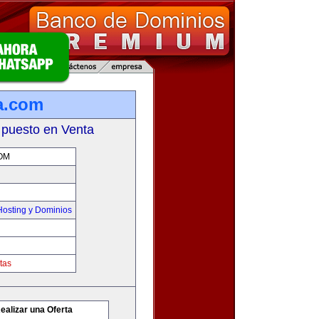
a.com
 puesto en Venta
OM
osting y Dominios
tas
ealizar una Oferta