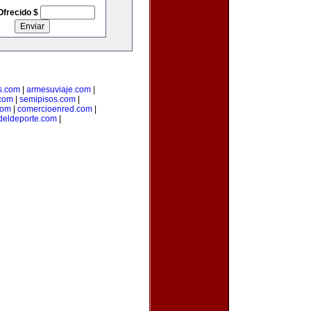
Ofrecido $
s.com
|
armesuviaje.com
|
.com
|
semipisos.com
|
com
|
comercioenred.com
|
sdeldeporte.com
|