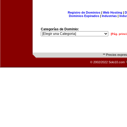
Registro de Dominios
|
Web Hosting
|
D
Dominios Expirados
|
Industrias
|
Indu
Categorías de Dominio:
[Pág. princi
** Precios expre
© 2002/2022 Solo10.com