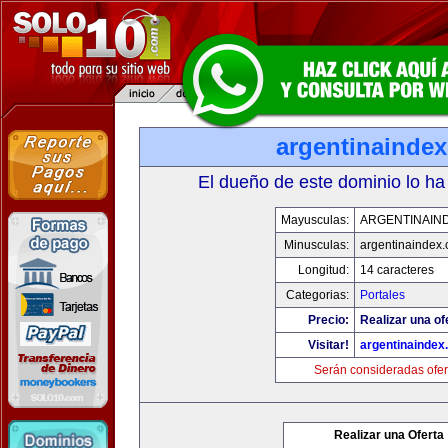
argentinainde
El dueño de este dominio lo ha
Mayusculas:
ARGENTINAIN
Minusculas:
argentinaindex
Longitud:
14 caracteres
Categorias:
Portales
Precio:
Realizar una of
Visitar!
argentinaindex
Serán consideradas ofer
Realizar una Oferta