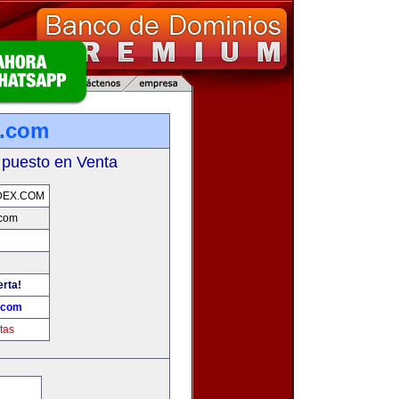
x.com
 puesto en Venta
DEX.COM
.com
erta!
.com
tas