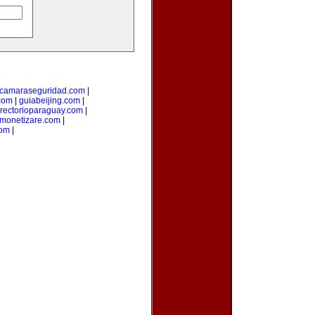
camaraseguridad.com
|
com
|
guiabeijing.com
|
irectorioparaguay.com
|
monetizare.com
|
com
|