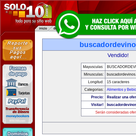
buscadordevin
Vendido!
Mayusculas:
BUSCADORDEV
Minusculas:
buscadordevinos
Longitud:
15 caracteres
Categorias:
Alimentos y Bebi
Precio:
Realizar una ofer
Visitar!
buscadordevino
Serán consideradas ofer