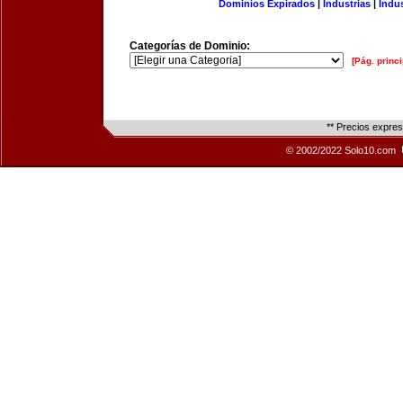
Dominios Expirados
|
Industrias
|
Indu
Categorías de Dominio:
[Pág. princi
** Precios expre
© 2002/2022 Solo10.com