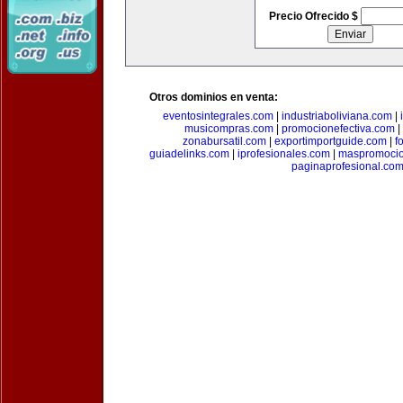
Precio Ofrecido $
Otros dominios en venta:
eventosintegrales.com
|
industriaboliviana.com
|
musicompras.com
|
promocionefectiva.com
|
zonabursatil.com
|
exportimportguide.com
|
f
guiadelinks.com
|
iprofesionales.com
|
maspromoci
paginaprofesional.co