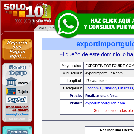
exportimportgui
El dueño de este dominio lo ha
Mayusculas:
EXPORTIMPORTGUIDE.CO
Minusculas:
exportimportguide.com
Longitud:
17 caracteres
Categorias:
Economia, Dinero y Finanzas
Precio:
Realizar una oferta!
Visitar!
exportimportguide.com
Serán consideradas ofer
Realizar una Oferta