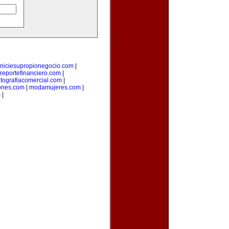
iniciesupropionegocio.com
|
reportefinanciero.com
|
otografiacomercial.com
|
ones.com
|
modamujeres.com
|
m
|