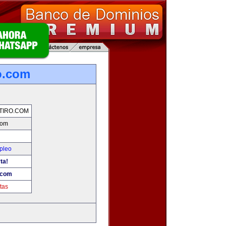
o.com
TIRO.COM
com
pleo
ta!
.com
tas