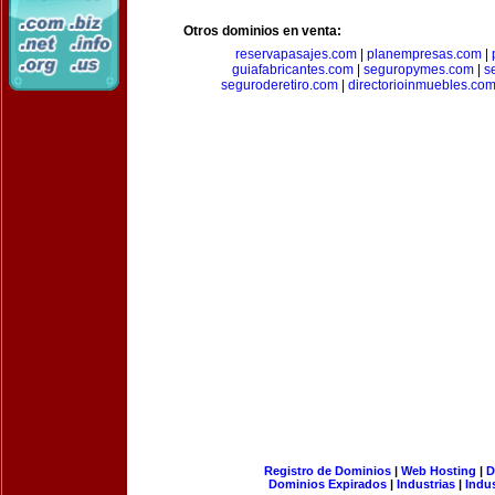
Otros dominios en venta:
reservapasajes.com
|
planempresas.com
|
guiafabricantes.com
|
seguropymes.com
|
s
seguroderetiro.com
|
directorioinmuebles.co
Registro de Dominios
|
Web Hosting
|
D
Dominios Expirados
|
Industrias
|
Indu