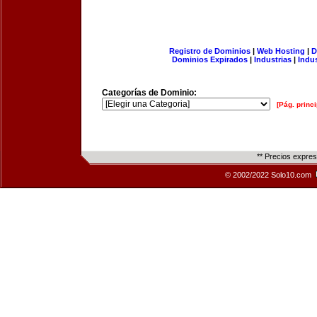
Registro de Dominios
|
Web Hosting
|
D
Dominios Expirados
|
Industrias
|
Indu
Categorías de Dominio:
[Pág. princi
** Precios expre
© 2002/2022 Solo10.com