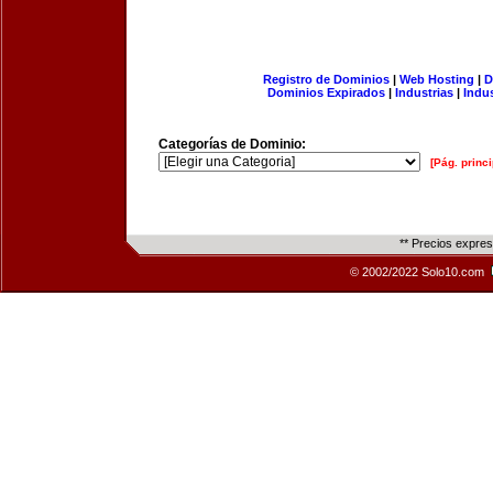
Registro de Dominios
|
Web Hosting
|
D
Dominios Expirados
|
Industrias
|
Indu
Categorías de Dominio:
[Pág. princi
** Precios expre
© 2002/2022 Solo10.com