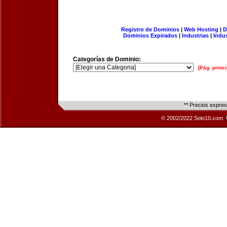
Registro de Dominios
|
Web Hosting
|
D
Dominios Expirados
|
Industrias
|
Indu
Categorías de Dominio:
[Pág. princi
** Precios expre
© 2002/2022 Solo10.com