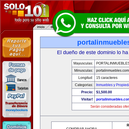
portalinmueble
El dueño de este dominio lo ha
Mayusculas:
PORTALINMUEBLE
Minusculas:
portalinmuebles.com
Longitud:
15 caracteres
Categorias:
Inmuebles y Propie
Precio:
$1,500.00
Visitar!
portalinmuebles.co
Serán consideradas ofer
R