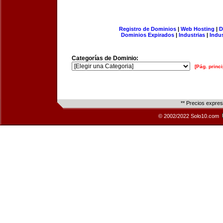
Registro de Dominios
|
Web Hosting
|
D
Dominios Expirados
|
Industrias
|
Indu
Categorías de Dominio:
[Pág. princi
** Precios expre
© 2002/2022 Solo10.com