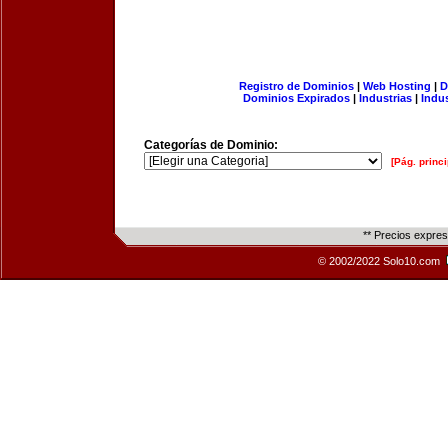
Registro de Dominios
|
Web Hosting
|
D
Dominios Expirados
|
Industrias
|
Indu
Categorías de Dominio:
[Pág. princi
** Precios expre
© 2002/2022 Solo10.com