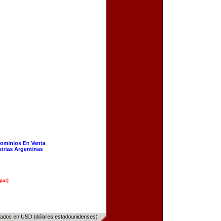
ominios En Venta
strias Argentinas
pal]
sados en USD (dólares estadounidenses)