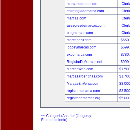
marcaseuropa.com
Ofert
estrategiademarca.com
Ofert
marca1.com
Ofert
asesoresdemarcas.com
Ofert
blogmarcas.com
Ofert
marcaperu.com
$650
logosymarcas.com
$699
expomarca.com
$780
RegistroDeMarcas.net
$999
MarcasWeb.com
$1,50
marcasargentinas.com
$1,70
MarcasEnVenta.com
$3,00
registresumarca.com
$3,50
registrodemarcas.org
$5,00
<< Categoria Anterior (Juegos y
Entretenimiento)