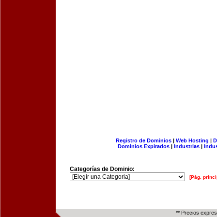
Registro de Dominios
|
Web Hosting
|
D
Dominios Expirados
|
Industrias
|
Indu
Categorías de Dominio:
[Pág. princi
** Precios expre