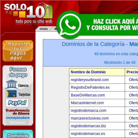
Dominios de la Categoría -
Mar
40 dominios en esta categ
Mostrando 1 de 40
Nombre de Dominio
Precio
registeryourbrand.com
Ofert
RegistroDePatentes.es
Ofert
BaseDeMarcas.com
Ofert
MarcasInternet.com
Ofert
registrodemarca.com
Ofert
marcasexclusivas.com
Ofert
registrodemarcas.biz
Ofert
registrodemarcas.es
Ofert