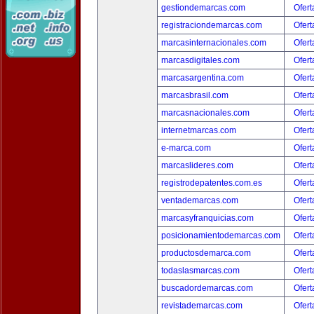
gestiondemarcas.com
Ofert
registraciondemarcas.com
Ofert
marcasinternacionales.com
Ofert
marcasdigitales.com
Ofert
marcasargentina.com
Ofert
marcasbrasil.com
Ofert
marcasnacionales.com
Ofert
internetmarcas.com
Ofert
e-marca.com
Ofert
marcaslideres.com
Ofert
registrodepatentes.com.es
Ofert
ventademarcas.com
Ofert
marcasyfranquicias.com
Ofert
posicionamientodemarcas.com
Ofert
productosdemarca.com
Ofert
todaslasmarcas.com
Ofert
buscadordemarcas.com
Ofert
revistademarcas.com
Ofert