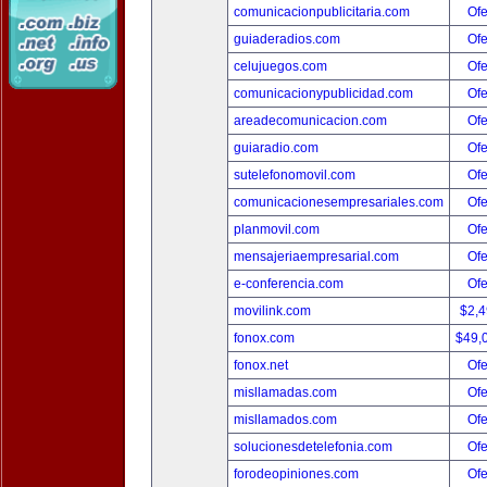
comunicacionpublicitaria.com
Ofe
guiaderadios.com
Ofe
celujuegos.com
Ofe
comunicacionypublicidad.com
Ofe
areadecomunicacion.com
Ofe
guiaradio.com
Ofe
sutelefonomovil.com
Ofe
comunicacionesempresariales.com
Ofe
planmovil.com
Ofe
mensajeriaempresarial.com
Ofe
e-conferencia.com
Ofe
movilink.com
$2,
fonox.com
$49,
fonox.net
Ofe
misllamadas.com
Ofe
misllamados.com
Ofe
solucionesdetelefonia.com
Ofe
forodeopiniones.com
Ofe