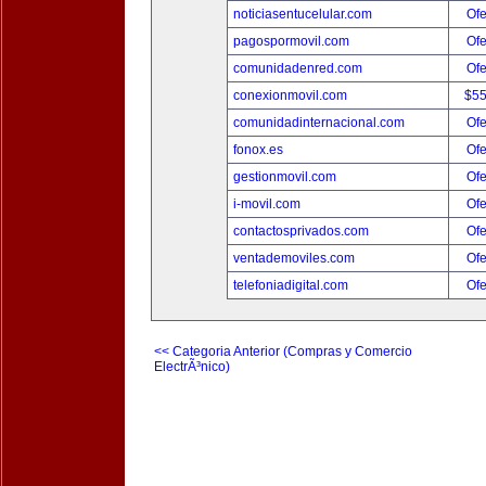
noticiasentucelular.com
Ofe
pagospormovil.com
Ofe
comunidadenred.com
Ofe
conexionmovil.com
$5
comunidadinternacional.com
Ofe
fonox.es
Ofe
gestionmovil.com
Ofe
i-movil.com
Ofe
contactosprivados.com
Ofe
ventademoviles.com
Ofe
telefoniadigital.com
Ofe
<< Categoria Anterior (Compras y Comercio
ElectrÃ³nico)