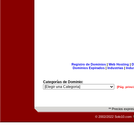
Registro de Dominios
|
Web Hosting
|
D
Dominios Expirados
|
Industrias
|
Indu
Categorías de Dominio:
[Pág. princi
** Precios expre
© 2002/2022 Solo10.com